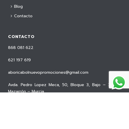
Blog
Contacto
CONTACTO
868 081 622
621 197 619
aboricabolnuevopromociones@gmail.com
Avda. Pedro Lopez Meca, 50, Bloque 3, Bajo – 30877
Mazarrón – Murcia
INFORMACIÓN
Política de privacidad