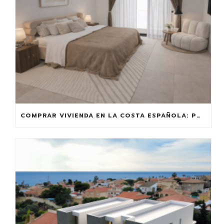
COMPRAR VIVIENDA EN LA COSTA ESPAÑOLA: POR QUÉ SIGUE SIENDO UNA JUGADA GANADORA