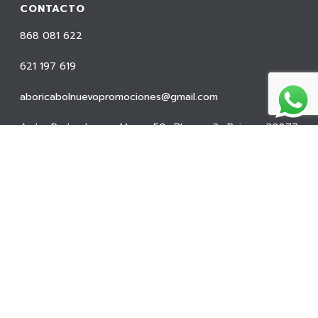
CONTACTO
868 081 622
621 197 619
aboricabolnuevopromociones@gmail.com
Avda. Pedro Lopez Meca, 50, Bloque 3, Bajo – 30877
Mazarrón – Murcia
INFORMACIÓN
Política de privacidad
Política de Cookies