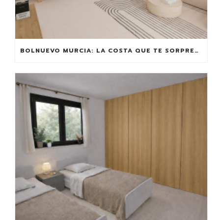
BOLNUEVO MURCIA: LA COSTA QUE TE SORPRENDE (Y PUEDE DARTE RENTABILIDAD)